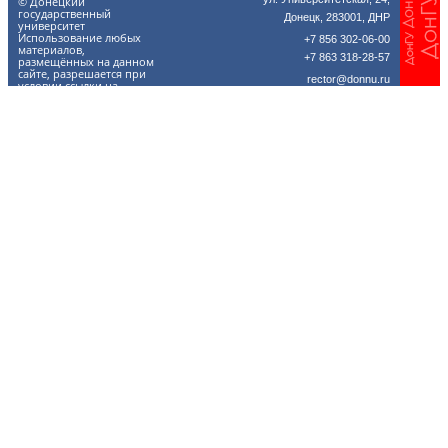
© Донецкий
государственный
Донецк, 283001, ДНР
университет
Использование любых
+7 856 302-06-00
материалов,
+7 863 318-28-57
размещённых на данном
сайте, разрешается при
rector@donnu.ru
условии ссылки на
donnu.ru.