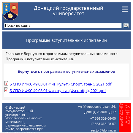
Перейти к основному содержанию
Донецкий государственный
университет
Программы вступительных испытаний
Главная
»
Вернуться к программам вступительных экзаменов
»
Вы здесь
Программы вступительных испытаний
Вернуться к программам вступительных экзаменов
Б СПО ИФКС 49.03.01 Физ. культ. (Спорт. трен.), 2021.pdf
Б СПО ИФКС 49.03.01 Физ. культ. (Физ. обр.), 2021.pdf
ул. Университетская, 24,
© Донецкий
государственный
Донецк, 283001, ДНР
университет
Использование любых
+7 856 302-06-00
материалов,
+7 863 318-28-57
размещённых на данном
сайте, разрешается при
rector@donnu.ru
условии ссылки на