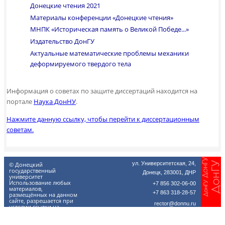
Донецкие чтения 2021
Материалы конференции «Донецкие чтения»
МНПК «Историческая память о Великой Победе...»
Издательство ДонГУ
Актуальные математические проблемы механики
деформируемого твердого тела
Информация о советах по защите диссертаций находится на
портале
Наука ДонНУ
.
Нажмите данную ссылку, чтобы перейти к диссертационным
советам.
ул. Университетская, 24,
© Донецкий
государственный
Донецк, 283001, ДНР
университет
Использование любых
+7 856 302-06-00
материалов,
+7 863 318-28-57
размещённых на данном
сайте, разрешается при
rector@donnu.ru
условии ссылки на
donnu.ru.