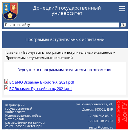
Перейти к основному содержанию
Донецкий государственный
университет
Программы вступительных испытаний
Главная
»
Вернуться к программам вступительных экзаменов
»
Вы здесь
Программы вступительных испытаний
Вернуться к программам вступительных экзаменов
БС БИО Экзамен Биология, 2021.pdf
БС Экзамен Русский язык, 2021.pdf
ул. Университетская, 24,
© Донецкий
государственный
Донецк, 283001, ДНР
университет
Использование любых
+7 856 302-06-00
материалов,
+7 863 318-28-57
размещённых на данном
сайте, разрешается при
rector@donnu.ru
условии ссылки на