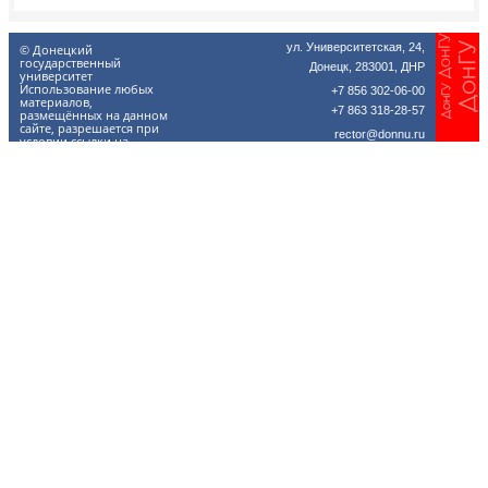
ул. Университетская, 24,
© Донецкий
государственный
Донецк, 283001, ДНР
университет
Использование любых
+7 856 302-06-00
материалов,
+7 863 318-28-57
размещённых на данном
сайте, разрешается при
rector@donnu.ru
условии ссылки на
donnu.ru.