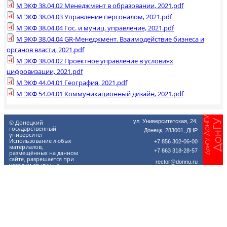
М ЭКФ 38.04.02 Менеджмент в образовании, 2021.pdf
М ЭКФ 38.04.03 Управление персоналом, 2021.pdf
М ЭКФ 38.04.04 Гос. и муниц. управление, 2021.pdf
М ЭКФ 38.04.04 GR-Менеджмент. Взаимодействие бизнеса и
органов власти, 2021.pdf
М ЭКФ 38.04.02 Проектное управление в условиях
цифровизации, 2021.pdf
М ЭКФ 44.04.01 География, 2021.pdf
М ЭКФ 54.04.01 Коммуникационный дизайн, 2021.pdf
ул. Университетская, 24,
© Донецкий
государственный
Донецк, 283001, ДНР
университет
Использование любых
+7 856 302-06-00
материалов,
+7 863 318-28-57
размещённых на данном
сайте, разрешается при
rector@donnu.ru
условии ссылки на
donnu.ru.