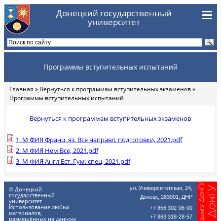
Перейти к основному содержанию
Донецкий государственный
университет
Программы вступительных испытаний
Главная
»
Вернуться к программам вступительных экзаменов
»
Вы здесь
Программы вступительных испытаний
Вернуться к программам вступительных экзаменов
1. М ФИЯ Франц. яз. Все направл. подготовки, 2021.pdf
2. М ФИЯ Нем Все, 2021.pdf
3. М ФИЯ Англ Ест. Гум. спец, 2021.pdf
ул. Университетская, 24,
© Донецкий
государственный
Донецк, 283001, ДНР
университет
Использование любых
+7 856 302-06-00
материалов,
+7 863 318-28-57
размещённых на данном