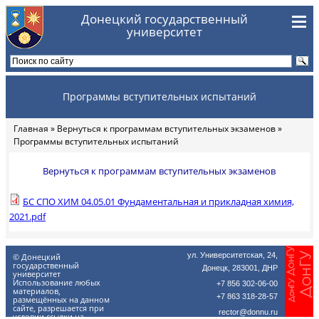
Перейти к основному содержанию
Донецкий государственный
университет
Программы вступительных испытаний
Главная
»
Вернуться к программам вступительных экзаменов
»
Вы здесь
Программы вступительных испытаний
Вернуться к программам вступительных экзаменов
БС СПО ХИМ 04.05.01 Фундаментальная и прикладная химия,
2021.pdf
ул. Университетская, 24,
© Донецкий
государственный
Донецк, 283001, ДНР
университет
Использование любых
+7 856 302-06-00
материалов,
+7 863 318-28-57
размещённых на данном
сайте, разрешается при
rector@donnu.ru
условии ссылки на