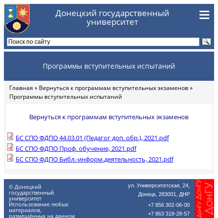
Перейти к основному содержанию
Донецкий государственный
университет
Программы вступительных испытаний
Главная
»
Вернуться к программам вступительных экзаменов
»
Вы здесь
Программы вступительных испытаний
Вернуться к программам вступительных экзаменов
БС СПО ФДПО 44.03.01 (Педагог доп. обр.), 2021.pdf
БС СПО ФДПО Проф. обучение, 2021.pdf
БС СПО ФДПО Библ.-информ.деятельность, 2021.pdf
ул. Университетская, 24,
© Донецкий
государственный
Донецк, 283001, ДНР
университет
Использование любых
+7 856 302-06-00
материалов,
+7 863 318-28-57
размещённых на данном