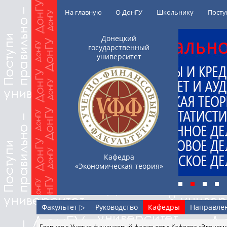
Перейти к основному содержанию
На главную
О ДонГУ
Школьнику
Посту
Донецкий
государственный
университет
Кафедра
«Экономическая теория»
Факультет ▷
Руководство
Кафедры
Направлен
Главная
»
Учетно-финансовый факультет
»
Кафедра «Экономи