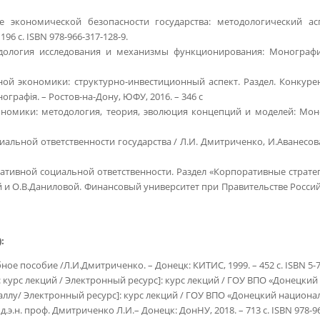
 экономической безопасности государства: методологический ас
96 с. ISBN 978-966-317-128-9.
ология исследования и механизмы функционирования: Монография 
ой экономики: структурно-инвестиционный аспект. Раздел. Конкур
рафія. – Ростов-на-Дону, ЮФУ, 2016. – 346 с
номики: методология, теория, эволюция концепций и моделей: Моно
иальной ответственности государства / Л.И. Дмитриченко, И.Аванесов
тивной социальной ответственности. Раздел «Корпоративные страте
 и О.В.Даниловой. Финансовый университет при Правительстве Российско
):
е пособие /Л.И.Дмитриченко. – Донецк: КИТИС, 1999. – 452 с. ISBN 5-7
курс лекций / Электронный ресурс]: курс лекций / ГОУ ВПО «Донецкий
ллу/ Электронный ресурс]: курс лекций / ГОУ ВПО «Донецкий национал
.э.н. проф. Дмитриченко Л.И.– Донецк: ДонНУ, 2018. – 713 с. ISBN 978-96