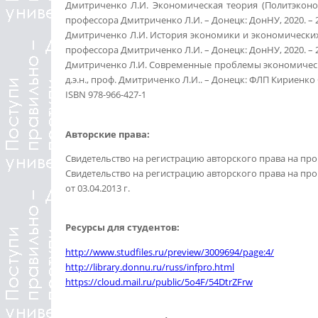
Дмитриченко Л.И. Экономическая теория (Политэкономия
профессора Дмитриченко Л.И. – Донецк: ДонНУ, 2020. – 25
Дмитриченко Л.И. История экономики и экономических уч
профессора Дмитриченко Л.И. – Донецк: ДонНУ, 2020. – 22
Дмитриченко Л.И. Современные проблемы экономической
д.э.н., проф. Дмитриченко Л.И.. – Донецк: ФЛП Кириенко С.Г
ISBN 978-966-427-1
Авторские права:
Свидетельство на регистрацию авторского права на прои
Свидетельство на регистрацию авторского права на п
от 03.04.2013 г.
Ресурсы для студентов:
http://www.studfiles.ru/preview/3009694/page:4/
http://library.donnu.ru/russ/infpro.html
https://cloud.mail.ru/public/5o4F/54DtrZFrw