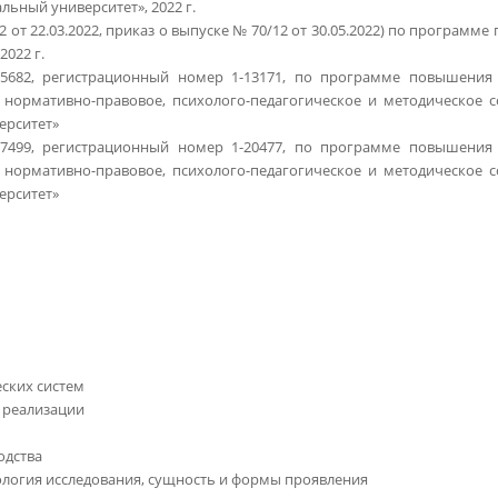
льный университет», 2022 г.
 от 22.03.2022, приказ о выпуске № 70/12 от 30.05.2022) по програм
022 г.
5682, регистрационный номер 1-13171, по программе повышения
рмативно-правовое, психолого-педагогическое и методическое сопро
ерситет»
7499, регистрационный номер 1-20477, по программе повышения
рмативно-правовое, психолого-педагогическое и методическое сопро
ерситет»
ских систем
 реализации
одства
ология исследования, сущность и формы проявления