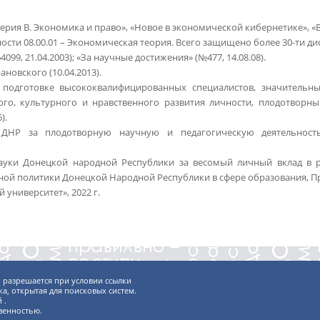
рия В. Экономика и право», «Новое в экономической кибернетике», «
ти 08.00.01 – Экономическая теория. Всего защищено более 30-ти диссе
, 21.04.2003); «За научные достижения» (№477, 14.08.08).
овского (10.04.2013).
подготовке высококвалифицированных специалистов, значительные
го, культурного и нравственного развития личности, плодотворны
).
 ДНР за плодотворную научную и педагогическую деятельност
ауки Донецкой народной Республики за весомый личный вклад в ра
ной политики Донецкой Народной Республики в сфере образования, При
университет», 2022 г.
 разрешается при условии ссылки
а, открытая для поисковых систем.
й
.
венностью.