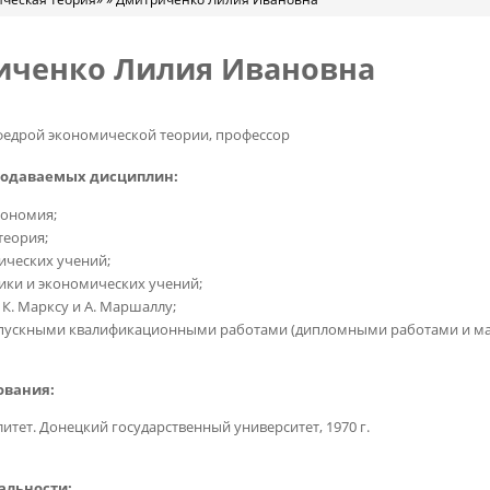
ченко Лилия Ивановна
едрой экономической теории, профессор
подаваемых дисциплин:
кономия;
теория;
ических учений;
ики и экономических учений;
К. Марксу и А. Маршаллу;
пускными квалификационными работами (дипломными работами и маг
ования:
итет. Донецкий государственный университет, 1970 г.
альности: