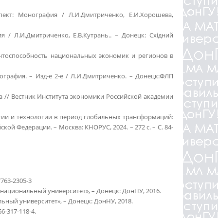
пект: Монография / Л.И.Дмитриченко, Е.И.Хорошева,
/ Л.И.Дмитриченко, Е.В.Кутрань.. – Донецк: Східний
ентоспособность национальных экономик и регионов в
графия. – Изд-е 2-е / Л.И.Дмитриченко. – Донецк:ФЛП
а // Вестник Института экономики Российской академии
гии и технологии в период глобальных трансформаций:
й Федерации. – Москва: КНОРУС, 2024. – 272 с. – С. 84-
763-2305-3
 национальный университет», – Донецк: ДонНУ, 2016.
ьный университет», – Донецк: ДонНУ, 2018.
6-317-118-4.