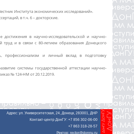
Вестник Института экономических исследований».
ртаций, в т.ч. 6 – докторские.
 достижения в научно-исследовательской и научно-
й труд и в связи с 80-летием образования Донецкого
ь, профессионализм и личный вклад в подготовку
звитие системы государственной аттестации научно-
каз № 124-НМ от 20.12.2019.
Адрес: ул. Университетская, 24, Донецк, 283001, ДНР
Контакт-центр ДонГУ: +7 856 302-06-00
+7 863 318-28-57
Ректор: rector@donnu.ru