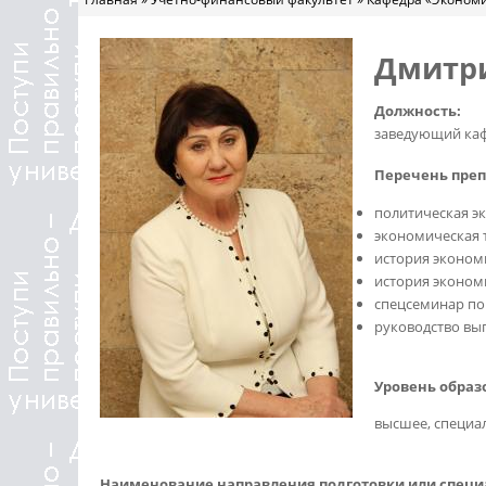
Вы здесь
Дмитри
Должность:
заведующий каф
Перечень пре
политическая э
экономическая 
история эконом
история эконом
спецсеминар по 
руководство вы
Уровень образ
высшее, специал
Наименование направления подготовки или специ