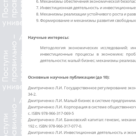
Механизмы обеспечения экономической безопасн
Инвестиционная деятельность и инвестиционные
Механизмы реализации устойчивого роста и раз
Формирование и механизмы развития свободных
Научные интересы:
Методология экономических исследований; ин
инвестиционные процессы в экономике; пробл
деятельности; малый бизнес; механизмы реализа
Основные научные публикации (до 10):
Дмитриченко Л.И. Государственное регулирование эконом
34-2.
Дмитриченко Л.И. Малый бизнес в системе предпринимате
Дмитриченко Л.И. Корпорация в системе общественного п
с. ISBN 978-966-317-069-5
Дмитриченко Л.И. Банковский капитал: генезис, механи
192 с. ISBN 978-966-317-077-0.
Дмитриченко Л.И. Инвестиционная деятельность и эконо