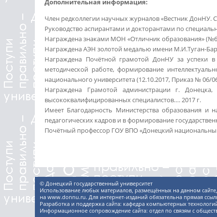
Дополнительная информация:
Член редколлегии научных журналов «Вестник ДонНУ. Се
Руководство аспирантами и докторантами по специальнос
Награждена знаками МОН «Отличник образования» (№64099
Награждена АЭН золотой медалью имени М.И.Туган-Баран
Награждена Почётной грамотой ДонНУ за успехи в 
методической работе, формирование интеллектуально
национального университета (12.10.2017, Приказ № 06/06
Награждена Грамотой администрации г. Донецка,
высококвалифицированных специалистов…. 2017 г.
Имеет Благодарность Министерства образования и н
педагогических кадров и в формирование государствен
Почётный профессор ГОУ ВПО «Донецкий национальный 
© Донецкий государственный университет
Использование любых материалов, размещённых на данном сайте,
на www.donnu.ru. Для интернет-изданий обязательна прямая ссылк
Разработка и поддержка сайта:
кафедра компьютерных технологи
Информационное сопровождение сайта: отдел по связям с общест