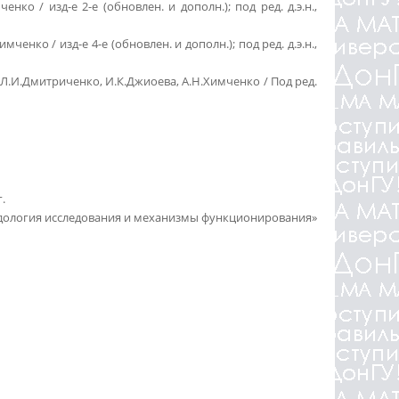
о / изд-е 2-е (обновлен. и дополн.); под ред. д.э.н.,
ко / изд-е 4-е (обновлен. и дополн.); под ред. д.э.н.,
.И.Дмитриченко, И.К.Джиоева, А.Н.Химченко / Под ред.
.
одология исследования и механизмы функционирования»