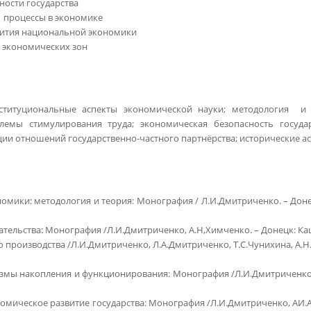
ости государства
 процессы в экономике
вития национальной экономики
 экономических зон
ституциональные аспекты экономической науки; методология и 
емы стимулирования труда; экономическая безопасность госуда
ции отношений государственно-частного партнёрства; исторические а
ики: методология и теория: Монография / Л.И.Дмитриченко. – Донецк:
льства: Монография /Л.И.Дмитриченко, А.Н,Химченко. – Донецк: Каштан,
роизводства /Л.И.Дмитриченко, Л.А.Дмитриченко, Т.С.Чунихина, А.Н.Х
змы накопления и функционирования: Монография /Л.И.Дмитриченко, О
мическое развитие государства: Монография /Л.И.Дмитриченко, АИ.А.Б