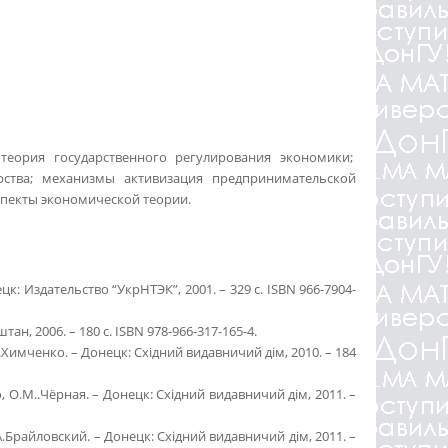
теория государственного регулирования экономики;
рства; механизмы активизация предпринимательской
спекты экономической теории.
 Издательство “УкрНТЭК”, 2001. – 329 с. ISBN 966-7904-
 2006. – 180 с. ISBN 978-966-317-165-4.
имченко. – Донецк: Східний видавничий дім, 2010. – 184
.М..Чёрная. – Донецк: Східний видавничий дім, 2011. –
райловский. – Донецк: Східний видавничий дім, 2011. –