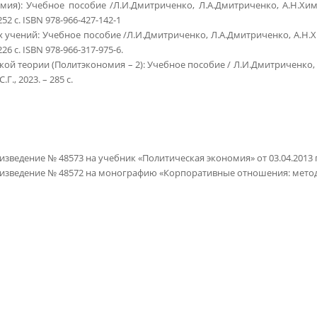
): Учебное пособие /Л.И.Дмитриченко, Л.А.Дмитриченко, А.Н.Химченк
2 с. ISBN 978-966-427-142-1
ений: Учебное пособие /Л.И.Дмитриченко, Л.А.Дмитриченко, А.Н.Химчен
6 с. ISBN 978-966-317-975-6.
 теории (Политэкономия – 2): Учебное пособие / Л.И.Дмитриченко, Л
., 2023. – 285 с.
зведение № 48573 на учебник «Политическая экономия» от 03.04.2013 г
роизведение № 48572 на монографию «Корпоративные отношения: мет