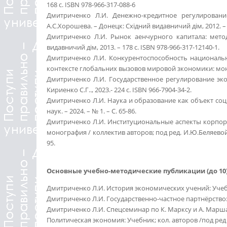
168 с. ISBN 978-966-317-088-6
Дмитриченко Л.И. Денежно-кредитное регулирование
А.С.Хорошева. – Донецк: Східний видавничий дім, 2012. – 1
Дмитриченко Л.И. Рынок аенчурного капитала: метод
видавничий дім, 2013. – 178 с. ISBN 978-966-317-12140-1.
Дмитриченко Л.И. Конкурентоспособность национальн
контексте глобальних вызовов мировой зкономики: моног
Дмитриченко Л.И. Государственное регулирование эко
Кириенко С.Г.., 2023.- 224 с. ISBN 966-7904-34-2.
Дмитриченко Л.И. Наука и образование как объект соц
наук. – 2024. – № 1. – С. 65-86.
Дмитриченко Л.И. Институциональные аспекты корпора
монография / коллектив авторов; под ред. И.Ю.Беляевой
95.
Основные учебно-методические публикации (до 10
Дмитриченко Л.И. История экономических учений: Учебно
Дмитриченко Л.И. Государственно-частное партнёрство: 
Дмитриченко Л.И. Спецсеминар по К. Марксу и А. Марша
Политическая экономия: Учебник; кол. авторов /под ред д