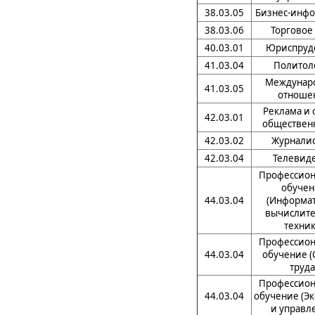
38.03.05
Бизнес-инфо
38.03.06
Торговое
40.03.01
Юриспруд
41.03.04
Политол
Междунар
41.03.05
отноше
Реклама и 
42.03.01
обществен
42.03.02
Журналис
42.03.04
Телевид
Профессион
обучен
44.03.04
(Информат
вычислите
техник
Профессион
44.03.04
обучение (
труда
Профессион
44.03.04
обучение (Э
и управл