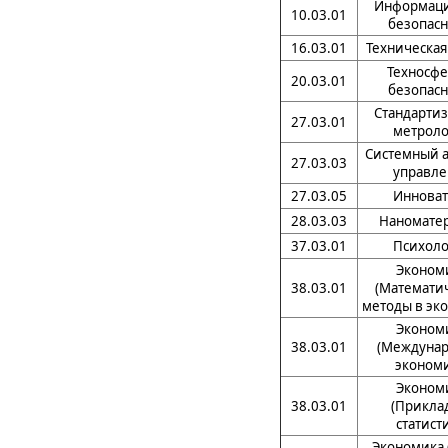
Информац
10.03.01
безопасн
16.03.01
Техническая
Техносфе
20.03.01
безопасн
Стандартиз
27.03.01
метроло
Системный а
27.03.03
управле
27.03.05
Инноват
28.03.03
Наномате
37.03.01
Психоло
Эконом
38.03.01
(Математи
методы в эк
Эконом
38.03.01
(Междунар
экономи
Эконом
38.03.01
(Прикла
статист
Экономика 