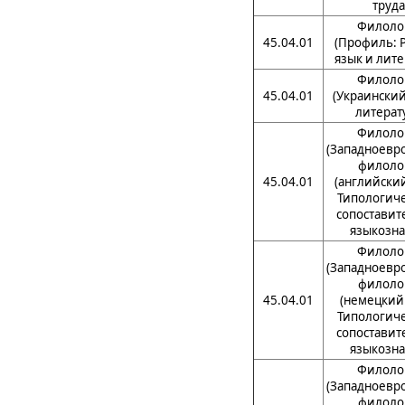
труда
Филоло
45.04.01
(Профиль: 
язык и лите
Филоло
45.04.01
(Украинский
литерат
Филоло
(Западноевр
филоло
45.04.01
(английский
Типологиче
сопоставит
языкозна
Филоло
(Западноевр
филоло
45.04.01
(немецкий 
Типологиче
сопоставит
языкозна
Филоло
(Западноевр
филоло