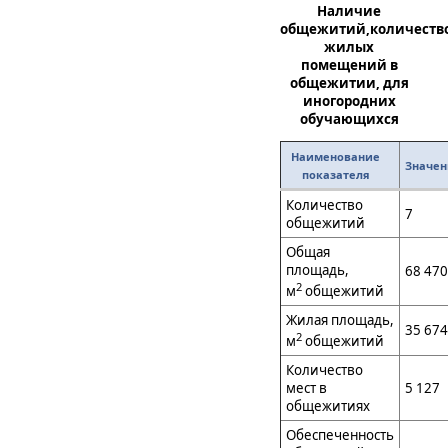
Наличие
общежитий,количеств
жилых
помещений в
общежитии, для
иногородних
обучающихся
Наименование
Значе
показателя
Количество
7
общежитий
Общая
площадь,
68 470
2
м
общежитий
Жилая площадь,
35 674
2
м
общежитий
Количество
мест в
5 127
общежитиях
Обеспеченность