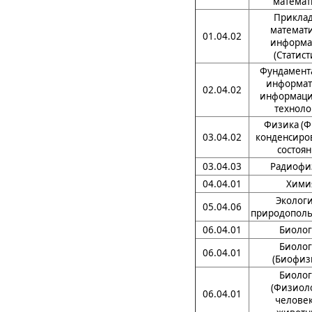
математ
Приклад
математи
01.04.02
информа
(Статист
Фундамент
информат
02.04.02
информац
техноло
Физика (Ф
03.04.02
конденсиро
состоян
03.04.03
Радиофи
04.04.01
Хими
Экологи
05.04.06
природополь
06.04.01
Биолог
Биолог
06.04.01
(Биофиз
Биолог
(Физиол
06.04.01
человек