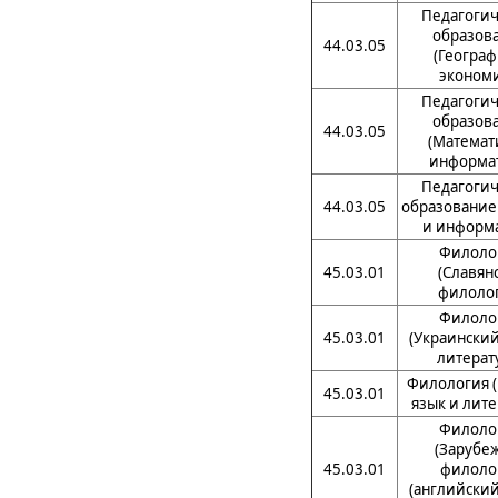
Педагогич
образов
44.03.05
(Географ
экономи
Педагогич
образов
44.03.05
(Математ
информат
Педагогич
44.03.05
образование
и информа
Филоло
45.03.01
(Славян
филолог
Филоло
45.03.01
(Украинский
литерат
Филология (
45.03.01
язык и лите
Филоло
(Зарубе
45.03.01
филоло
(английский