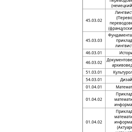
переводов
(немецкий
Лингвис
(Перево
45.03.02
переводов
(французски
Фундамента
45.03.03
приклад
лингвис
46.03.01
Истор
Документове
46.03.02
архивове
51.03.01
Культуро
54.03.01
Диза
01.04.01
Математ
Приклад
01.04.02
математи
информа
Приклад
математи
01.04.02
информа
(Актуар