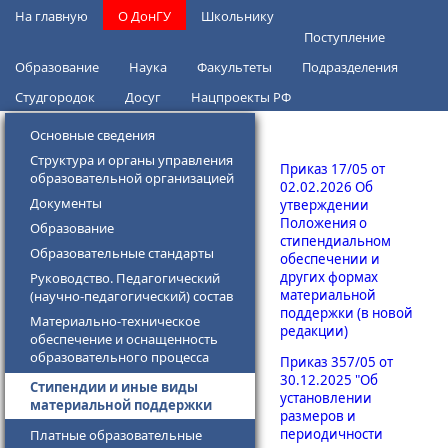
Перейти к основному содержанию
На главную
О ДонГУ
Школьнику
Поступление
Образование
Наука
Факультеты
Подразделения
Студгородок
Досуг
Нацпроекты РФ
Основные сведения
Структура и органы управления
Приказ 17/05 от
образовательной организацией
02.02.2026 Об
Документы
утверждении
Положения о
Образование
стипендиальном
Образовательные стандарты
обеспечении и
других формах
Руководство. Педагогический
материальной
(научно-педагогический) состав
поддержки (в новой
Материально-техническое
редакции)
обеспечение и оснащенность
образовательного процесса
Приказ 357/05 от
30.12.2025 "Об
Стипендии и иные виды
установлении
материальной поддержки
размеров и
периодичности
Платные образовательные