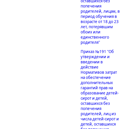
оставшихся без
попечения
родителей, лицам, в
период обучения в
возрасте от 18 до 23
лет, потерявшим
обоих или
единственного
родителя"
Приказ №191 "Об
утверждении и
введении в
действие
Нормативов затрат
на обеспечение
дополнительных
гарантий прав на
образование детей-
сирот и детей,
оставшихся без
попечения
родителей, лиц из
числа детей-сирот и
детей, оставшихся