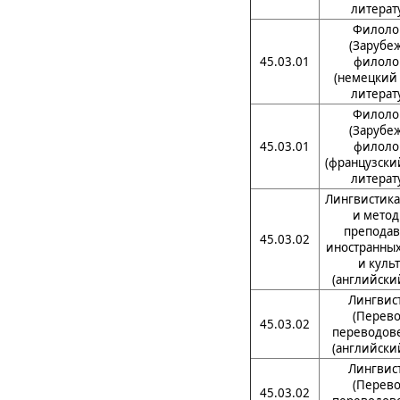
литерат
Филоло
(Зарубе
45.03.01
филоло
(немецкий 
литерат
Филоло
(Зарубе
45.03.01
филоло
(французски
литерат
Лингвистика
и метод
преподав
45.03.02
иностранных
и куль
(английски
Лингвис
(Перево
45.03.02
переводов
(английски
Лингвис
(Перево
45.03.02