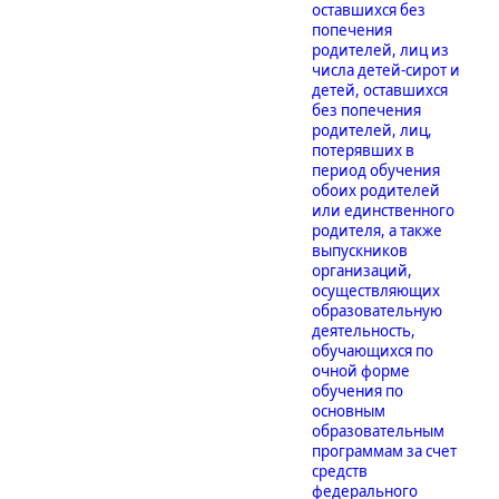
оставшихся без
попечения
родителей, лиц из
числа детей-сирот и
детей, оставшихся
без попечения
родителей, лиц,
потерявших в
период обучения
обоих родителей
или единственного
родителя, а также
выпускников
организаций,
осуществляющих
образовательную
деятельность,
обучающихся по
очной форме
обучения по
основным
образовательным
программам за счет
средств
федерального