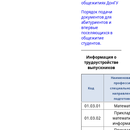
общежитиях ДонГУ
Порядок подачи
документов для
абитуриентов и
впервые
поселяющихся в
общежитие
студентов.
Информация о
трудоустройстве
выпускников
Наименов
професси
Код
специально
направле
подготов
01.03.01
Математ
Приклад
01.03.02
математи
информа