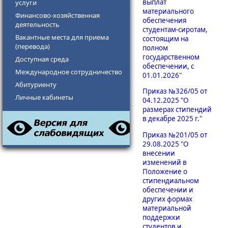
выплат
услуги
материального
Финансово-хозяй​ственная
обеспечения
деятельность
студентам-сиротам,
Вакантные места для прие​​ма
состоящим на
(перевода)
полном
государственном
Доступная среда
обеспечении, с
Международное сотрудничество
01.01.2026"
Абитуриенту​​​​​​
Приказ №326/05 от
Личные кабинеты
04.12.2025 "О
размерах стипендий
в декабре 2025 г."
Приказ №201/05 от
29.08.2025 "О
внесении
изменений в
Положение о
стипендиальном
обеспечении и
других формах
материальной
поддержки
студентов и