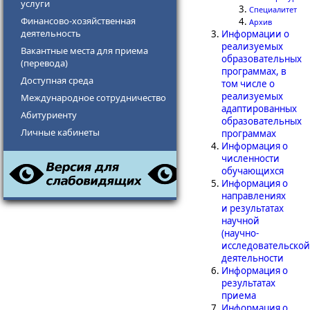
услуги
Специалитет
Финансово-хозяй​ственная
Архив
деятельность
Информации о
реализуемых
Вакантные места для прие​​ма
образовательных
(перевода)
программах, в
Доступная среда
том числе о
реализуемых
Международное сотрудничество
адаптированных
Абитуриенту​​​​​​
образовательных
Личные кабинеты
программах
Информация о
численности
обучающихся
Информация о
направлениях
и результатах
научной
(научно-
исследовательской
деятельности
Информация о
результатах
приема
Информация о