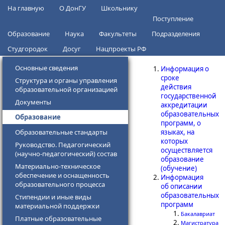
Перейти к основному содержанию
На главную
О ДонГУ
Школьнику
Поступление
Образование
Наука
Факультеты
Подразделения
Студгородок
Досуг
Нацпроекты РФ
Основные сведения
Информация о
сроке
Структура и органы управления
действия
образовательной организацией
государственной
Документы
аккредитации
образовательных
Образование
программ, о
Образовательные стандарты
языках, на
которых
Руководство. Педагогический
осуществляется
(научно-педагогический) состав
образование
Материально-техническое
(обучение)
обеспечение и оснащенность
Информация
образовательного процесса
об описании
образовательных
Стипендии и иные виды
программ
материальной поддержки
Бакалавриат
Платные образовательные
Магистратура