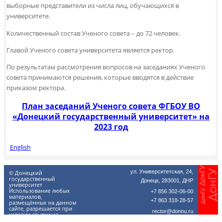
выборные представители из числа лиц, обучающихся в
университете.
Количественный состав Ученого совета – до 72 человек.
Главой Ученого совета университета является ректор.
По результатам рассмотрения вопросов на заседаниях Ученого
совета принимаются решения, которые вводятся в действие
приказом ректора.
План заседаний Ученого совета ФГБОУ ВО
«
Донецкий государственный университет
»
на
2023 год
English
ул. Университетская, 24,
© Донецкий
государственный
Донецк, 283001, ДНР
университет
Использование любых
+7 856 302-06-00
материалов,
+7 863 318-28-57
размещённых на данном
сайте, разрешается при
rector@donnu.ru
условии ссылки на
donnu.ru.