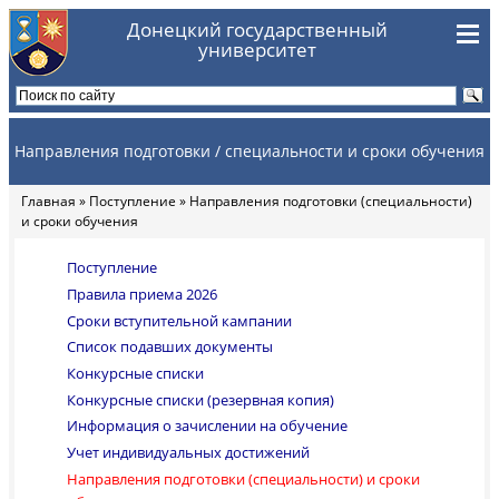
Перейти к основному содержанию
Донецкий государственный
университет
Направления подготовки / специальности и сроки обучения
Главная
»
Поступление
» Направления подготовки (специальности)
Вы здесь
и сроки обучения
Поступление
Правила приема 2026
Сроки вступительной кампании
Список подавших документы
Конкурсные списки
Конкурсные списки (резервная копия)
Информация о зачислении на обучение
Учет индивидуальных достижений
Направления подготовки (специальности) и сроки