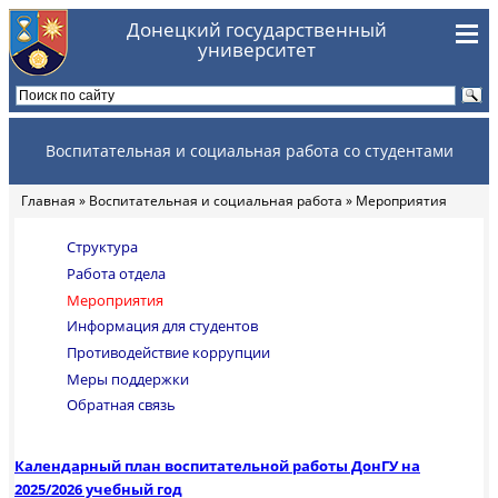
Перейти к основному содержанию
Донецкий государственный
университет
Воспитательная и социальная работа со студентами
Главная
»
Воспитательная и социальная работа
» Мероприятия
Вы здесь
Структура
Работа отдела
Мероприятия
Информация для студентов
Противодействие коррупции
Меры поддержки
Обратная связь
Календарный план воспитательной работы ДонГУ на
2025/2026 учебный год