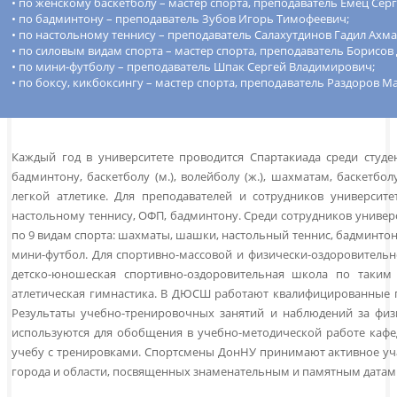
• по женскому баскетболу – мастер спорта, преподаватель Емец Сер
• по бадминтону – преподаватель Зубов Игорь Тимофеевич;
• по настольному теннису – преподаватель Салахутдинов Гадил Ахма
• по силовым видам спорта – мастер спорта, преподаватель Борисо
• по мини-футболу – преподаватель Шпак Сергей Владимирович;
• по боксу, кикбоксингу – мастер спорта, преподаватель Раздоров М
Каждый год в университете проводится Спартакиада среди студе
бадминтону, баскетболу (м.), волейболу (ж.), шахматам, баскетбол
легкой атлетике. Для преподавателей и сотрудников университ
настольному теннису, ОФП, бадминтону. Среди сотрудников универ
по 9 видам спорта: шахматы, шашки, настольный теннис, бадминтон,
мини-футбол. Для спортивно-массовой и физически-оздоровитель
детско-юношеская спортивно-оздоровительная школа по таким в
атлетическая гимнастика. В ДЮСШ работают квалифицированные п
Результаты учебно-тренировочных занятий и наблюдений за физ
используются для обобщения в учебно-методической работе кафе
учебу с тренировками. Спортсмены ДонНУ принимают активное уч
города и области, посвященных знаменательным и памятным датам