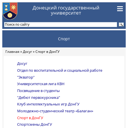
Перейти к основному содержанию
Донецкий государственный
университет
Спорт
Главная
»
Досуг
» Спорт в ДонГУ
Вы здесь
Досуг
Отдел по воспитательной и социальной работе
"Экватор"
Университетская лига КВН
Посвящение в студенты
"Дебют первокурсника"
Клуб интеллектуальных игр ДонГУ
Молодежно-студенческий театр «Балаган»
Спорт в ДонГУ
Спортсмены ДонГУ