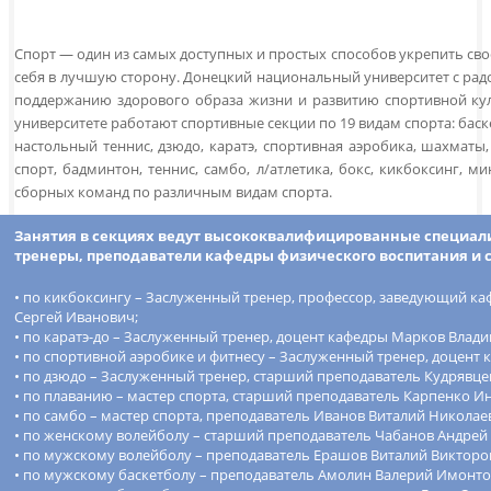
Cпорт — один из самых доступных и простых способов укрепить св
себя в лучшую сторону. Донецкий национальный университет с радо
поддержанию здорового образа жизни и развитию спортивной куль
университете работают спортивные секции по 19 видам спорта: баскетбо
настольный теннис, дзюдо, каратэ, спортивная аэробика, шахматы
спорт, бадминтон, теннис, самбо, л/атлетика, бокс, кикбоксинг, ми
сборных команд по различным видам спорта.
Занятия в секциях ведут высококвалифицированные специали
тренеры, преподаватели кафедры физического воспитания и 
• по кикбоксингу – Заслуженный тренер, профессор, заведующий ка
Сергей Иванович;
• по каратэ-до – Заслуженный тренер, доцент кафедры Марков Влад
• по спортивной аэробике и фитнесу – Заслуженный тренер, доцент
• по дзюдо – Заслуженный тренер, старший преподаватель Кудрявце
• по плаванию – мастер спорта, старший преподаватель Карпенко И
• по самбо – мастер спорта, преподаватель Иванов Виталий Николае
• по женскому волейболу – старший преподаватель Чабанов Андрей
• по мужскому волейболу – преподаватель Ерашов Виталий Викторо
• по мужскому баскетболу – преподаватель Амолин Валерий Имонто