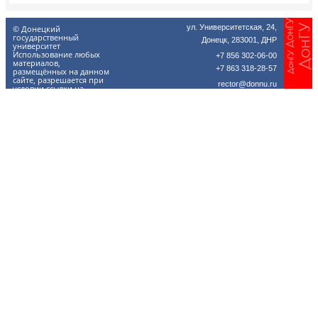
ул. Университетская, 24,
© Донецкий
государственный
Донецк, 283001, ДНР
университет
Использование любых
+7 856 302-06-00
материалов,
+7 863 318-28-57
размещённых на данном
сайте, разрешается при
rector@donnu.ru
условии ссылки на
donnu.ru.