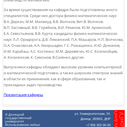
За время существования на кафедре были подготовлены много
специалистов. Среди них доктора физико-математических наук
В.А. Деркач, М.М. Маламуд, В.В. Волчков, Вит.В. Волчков,
В.П. Заставный, В.В. Горяйнов, В.И. Рязанов, Ю.М. Арлинский,
Е.А. Севостьянов, В.В. Курта; кандидаты физико-математических
наук Л.Л. Оридорога, Д.В. Лиманский, П.А. Машаров, Н.П. Волчкова,
О.А. Очаковская, А.А. Амиршадян, Г.С. Ромащенко, И.Ю. Доманов,
И.М. Карабаш, А.С. Костенко, М.М. Деревягин, Ю.С. Коломойцев,
А. Косминская, К. Симонов, В.Силенко другие.
Выпускники кафедры обладают высоким уровнем компьютерной
и математической подготовки, а также широким спектром знаний
в области их применения, как в сфере образования, так и
прикладных задач производства.
Презентация кафедры
ул. Университетская, 24,
© Донецкий
государственный
Донецк, 283001, ДНР
университет
Использование любых
+7 856 302-06-00