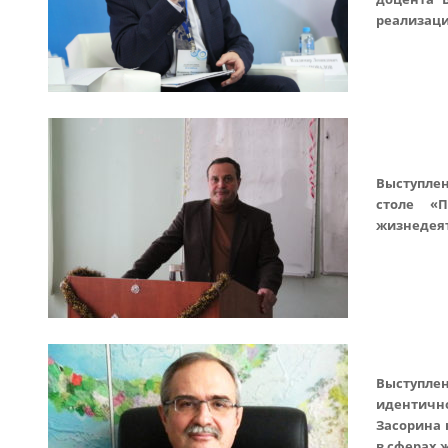
реализаци
Выступлен
столе «П
жизнедея
Выступле
идентично
Засорина 
в сферах 