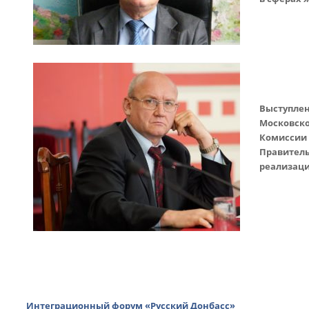
Выступле
Московск
Комисси
Правител
реализаци
Интеграционный форум «Русский Донбасс»