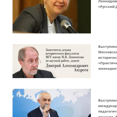
Леонидов
«Русский 
Выступле
Московск
историчес
«Практи
жизнедея
Выступл
междуна
педагогич
доцента 