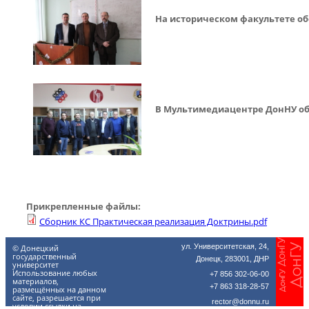
На историческом факультете об
В Мультимедиацентре ДонНУ об
Прикрепленные файлы:
Сборник КС Практическая реализация Доктрины.pdf
ул. Университетская, 24,
© Донецкий
государственный
Донецк, 283001, ДНР
университет
Использование любых
+7 856 302-06-00
материалов,
+7 863 318-28-57
размещённых на данном
сайте, разрешается при
rector@donnu.ru
условии ссылки на